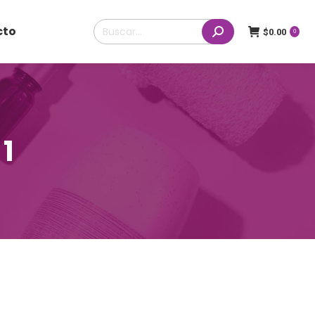
Buscar:
cto
$
0.00
0
1