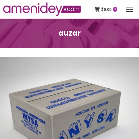
$
0.00
0
auzar