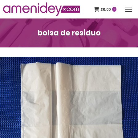
$
0.00
0
bolsa de residuo