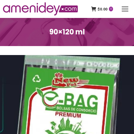
$
0.00
0
90×120 ml