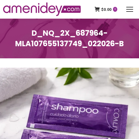
$
0.00
0
D_NQ_2X_687964-
MLA107655137749_022026-B