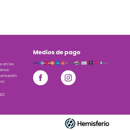
Medios de pago
co en los
leros:
sensación
los
022