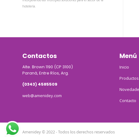
incorporando así múltiples soluciones para el sector de la
hotelería.
Contactos
Menú
Alte. Brown 1190 (CP 3100)
Inicio
Paraná, Entre Ríos, Arg.
Productos
(0343) 4585509
Novedade
web@amenidey.com
Contacto
Amenidey © 2022 - Todos los derechos reservados