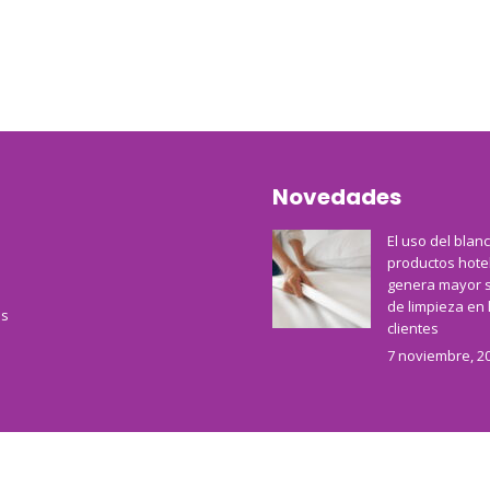
Novedades
El uso del blan
productos hote
genera mayor 
de limpieza en 
s
clientes
7 noviembre, 2