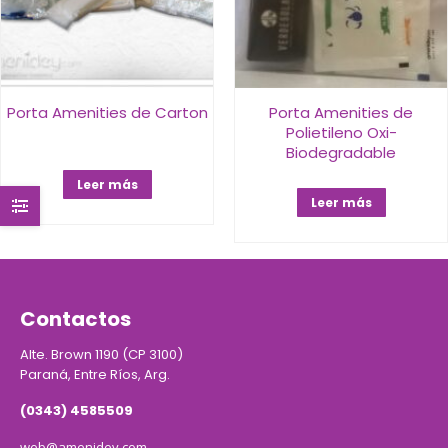
Porta Amenities de Carton
Porta Amenities de
Polietileno Oxi-
Biodegradable
Leer más
Leer más
Contactos
Alte. Brown 1190 (CP 3100)
Paraná, Entre Ríos, Arg.
(0343) 4585509
web@amenidey.com