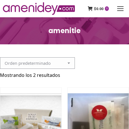
$
0.00
0
amenitie
Mostrando los 2 resultados