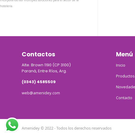
incorporando así múltiples soluciones para el sector de la
hotelería.
Contactos
Menú
Alte. Brown 1190 (CP 3100)
Inicio
Paraná, Entre Ríos, Arg.
Productos
(0343) 4585509
Novedade
web@amenidey.com
Contacto
Amenidey © 2022 - Todos los derechos reservados