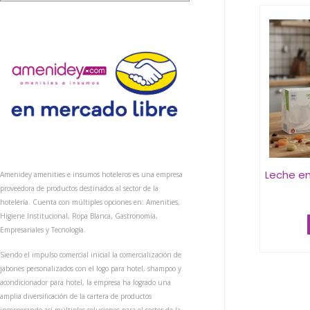
Leche en
Amenidey amenities e insumos hoteleros es una empresa
proveedora de productos destinados al sector de la
hotelería. Cuenta con múltiples opciones en: Amenities,
Higiene Institucional, Ropa Blanca, Gastronomía,
Empresariales y Tecnología.
Siendo el impulso comercial inicial la comercialización de
jabones personalizados con el logo para hotel, shampoo y
acondicionador para hotel, la empresa ha logrado una
amplia diversificación de la cartera de productos