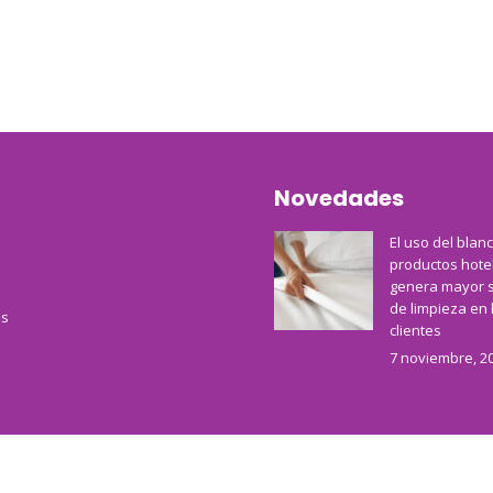
Novedades
El uso del blan
productos hote
genera mayor 
de limpieza en 
s
clientes
7 noviembre, 2