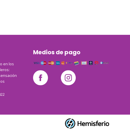
Medios de pago
co en los
leros:
sensación
los
022