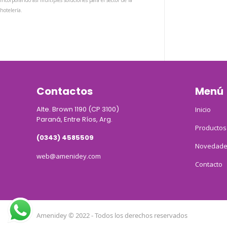
incorporando así múltiples soluciones para el sector de la
hotelería.
Contactos
Menú
Alte. Brown 1190 (CP 3100)
Inicio
Paraná, Entre Ríos, Arg.
Productos
(0343) 4585509
Novedade
web@amenidey.com
Contacto
Amenidey © 2022 - Todos los derechos reservados