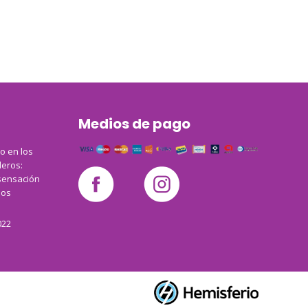
Medios de pago
co en los
leros:
sensación
los
022