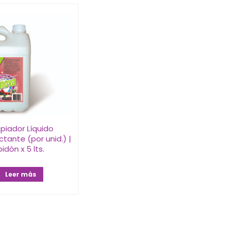
piador Líquido
ctante (por unid.) |
bidón x 5 lts.
Leer más