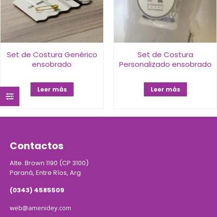
Set de Costura Genérico
Set de Costura
ensobrado
Personalizado ensobrado
Leer más
Leer más
Contactos
Alte. Brown 1190 (CP 3100)
Paraná, Entre Ríos, Arg.
(0343) 4585509
web@amenidey.com