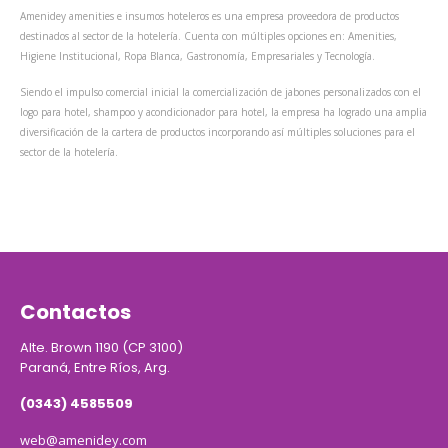
Amenidey amenities e insumos hoteleros es una empresa proveedora de productos
destinados al sector de la hotelería. Cuenta con múltiples opciones en: Amenities,
Higiene Institucional, Ropa Blanca, Gastronomía, Empresariales y Tecnología.
Siendo el impulso comercial inicial la comercialización de jabones personalizados con el
logo para hotel, shampoo y acondicionador para hotel, la empresa ha logrado una amplia
diversificación de la cartera de productos incorporando así múltiples soluciones para el
sector de la hotelería.
Contactos
Alte. Brown 1190 (CP 3100)
Paraná, Entre Ríos, Arg.
(0343) 4585509
web@amenidey.com