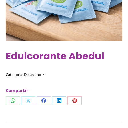
Edulcorante Abedul
Categoría:
Desayuno
Compartir
Compartir
Compartir
Compartir
Compartir
Compartir
en
en
en
en
en
WhatsApp
X
Facebook
LinkedIn
Pinterest