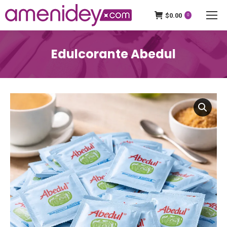
$
0.00
0
Edulcorante Abedul