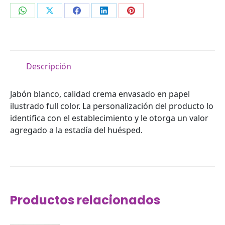
Compartir
Compartir
Compartir
Compartir
Compartir
en
en
en
en
en
WhatsApp
X
Facebook
LinkedIn
Pinterest
Descripción
Jabón blanco, calidad crema envasado en papel
ilustrado full color. La personalización del producto lo
identifica con el establecimiento y le otorga un valor
agregado a la estadía del huésped.
Productos relacionados