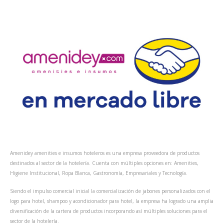
Amenidey amenities e insumos hoteleros es una empresa proveedora de productos
destinados al sector de la hotelería. Cuenta con múltiples opciones en: Amenities,
Higiene Institucional, Ropa Blanca, Gastronomía, Empresariales y Tecnología.
Siendo el impulso comercial inicial la comercialización de jabones personalizados con el
logo para hotel, shampoo y acondicionador para hotel, la empresa ha logrado una amplia
diversificación de la cartera de productos incorporando así múltiples soluciones para el
sector de la hotelería.