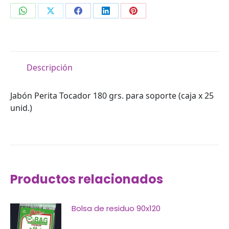
Compartir
Compartir
Compartir
Compartir
Compartir
en
en
en
en
en
WhatsApp
X
Facebook
LinkedIn
Pinterest
Descripción
Jabón Perita Tocador 180 grs. para soporte (caja x 25
unid.)
Productos relacionados
Bolsa de residuo 90x120