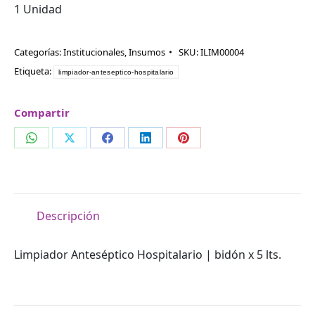
1 Unidad
Categorías:
Institucionales
,
Insumos
SKU:
ILIM00004
Etiqueta:
limpiador-anteseptico-hospitalario
Compartir
Compartir
Compartir
Compartir
Compartir
Compartir
en
en
en
en
en
WhatsApp
X
Facebook
LinkedIn
Pinterest
Descripción
Limpiador Anteséptico Hospitalario | bidón x 5 lts.