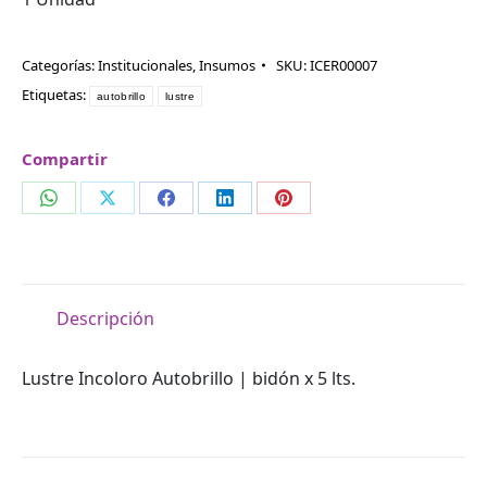
Categorías:
Institucionales
,
Insumos
SKU:
ICER00007
Etiquetas:
autobrillo
lustre
Compartir
Compartir
Compartir
Compartir
Compartir
Compartir
en
en
en
en
en
WhatsApp
X
Facebook
LinkedIn
Pinterest
Descripción
Lustre Incoloro Autobrillo | bidón x 5 lts.