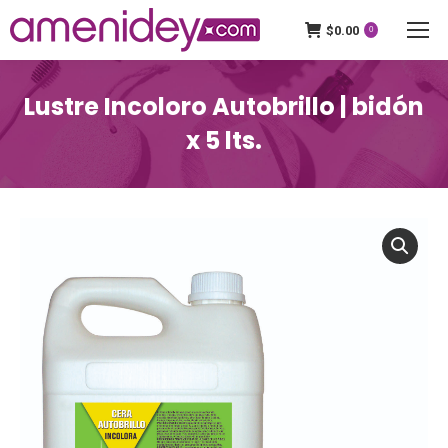
$
0.00
0
Lustre Incoloro Autobrillo | bidón
x 5 lts.