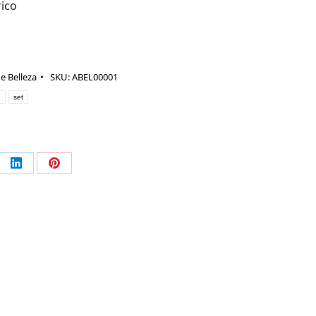
rico
e Belleza
SKU:
ABEL00001
o
set
partir
Compartir
Compartir
en
en
ebook
LinkedIn
Pinterest