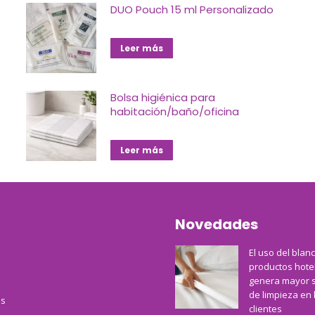
DUO Pouch 15 ml Personalizado
Leer más
Bolsa higiénica para
habitación/baño/oficina
Leer más
Novedades
El uso del blan
productos hote
genera mayor 
de limpieza en 
s
clientes