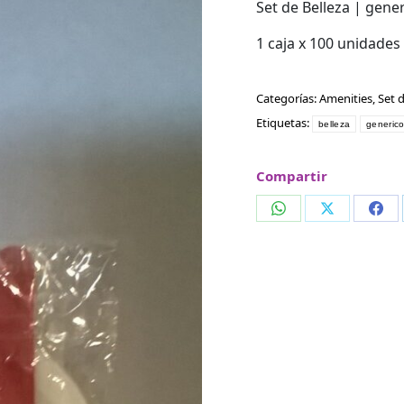
Set de Belleza | gene
1 caja x 100 unidades
Categorías:
Amenities
,
Set d
Etiquetas:
belleza
generic
Compartir
Compartir
Compartir
Com
en
en
en
WhatsApp
X
Fac