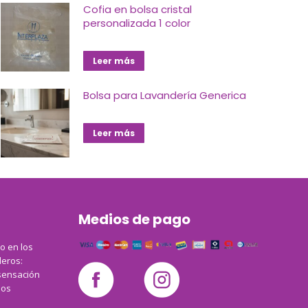
Cofia en bolsa cristal
personalizada 1 color
Leer más
Bolsa para Lavandería Generica
Leer más
Medios de pago
co en los
leros:
sensación
los