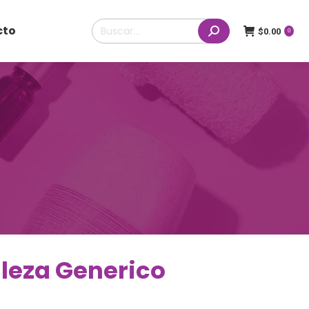
Buscar:
cto
$
0.00
0
lleza Generico