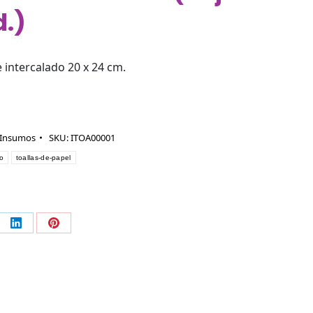
d.)
e intercalado 20 x 24 cm.
Insumos
SKU:
ITOA00001
o
toallas-de-papel
partir
Compartir
Compartir
en
en
ebook
LinkedIn
Pinterest