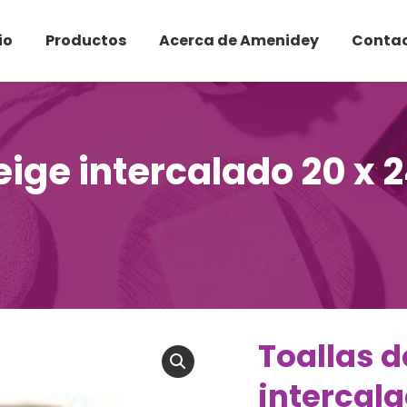
io
Productos
Acerca de Amenidey
Conta
eige intercalado 20 x 
Toallas d
intercala