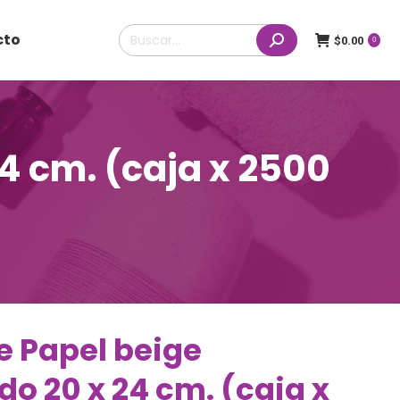
Buscar:
cto
$
0.00
0
24 cm. (caja x 2500
e Papel beige
do 20 x 24 cm. (caja x