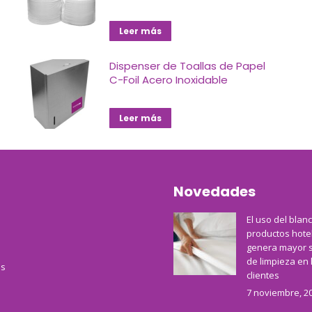
Leer más
Dispenser de Toallas de Papel
C-Foil Acero Inoxidable
Leer más
Novedades
El uso del blan
productos hote
genera mayor 
de limpieza en 
s
clientes
7 noviembre, 2