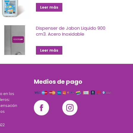
Leer más
Dispenser de Jabon Liquido 900
cm3. Acero Inoxidable
Leer más
Medios de pago
co en los
leros:
sensación
los
022