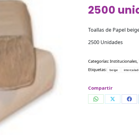
2500 uni
Toallas de Papel beig
2500 Unidades
Categorías:
Institucionales
,
Etiquetas:
beige
intercalad
Compartir
Compartir
Compartir
Com
en
en
en
WhatsApp
X
Fac