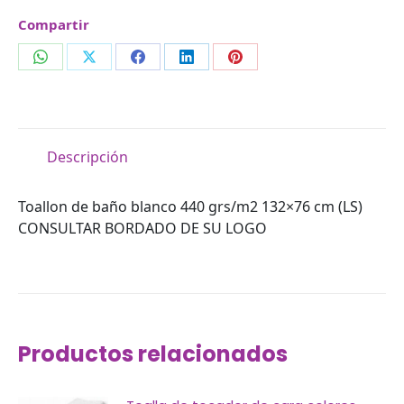
Compartir
Compartir
Compartir
Compartir
Compartir
Compartir
en
en
en
en
en
WhatsApp
X
Facebook
LinkedIn
Pinterest
Descripción
Toallon de baño blanco 440 grs/m2 132×76 cm (LS)
CONSULTAR BORDADO DE SU LOGO
Productos relacionados