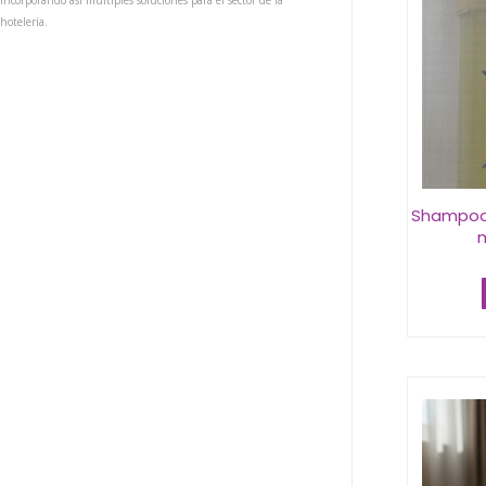
incorporando así múltiples soluciones para el sector de la
hotelería.
Shampoo 
m