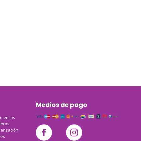
Medios de pago
co en los
leros:
sensación
los