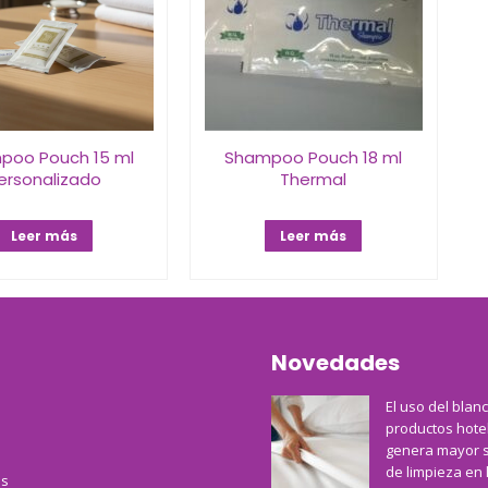
poo Pouch 15 ml
Shampoo Pouch 18 ml
ersonalizado
Thermal
Leer más
Leer más
Novedades
El uso del blan
productos hote
genera mayor 
de limpieza en 
s