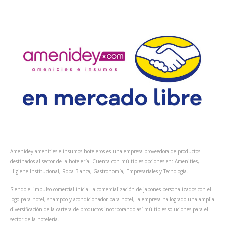
Amenidey amenities e insumos hoteleros es una empresa proveedora de productos
destinados al sector de la hotelería. Cuenta con múltiples opciones en: Amenities,
Higiene Institucional, Ropa Blanca, Gastronomía, Empresariales y Tecnología.
Siendo el impulso comercial inicial la comercialización de jabones personalizados con el
logo para hotel, shampoo y acondicionador para hotel, la empresa ha logrado una amplia
diversificación de la cartera de productos incorporando así múltiples soluciones para el
sector de la hotelería.