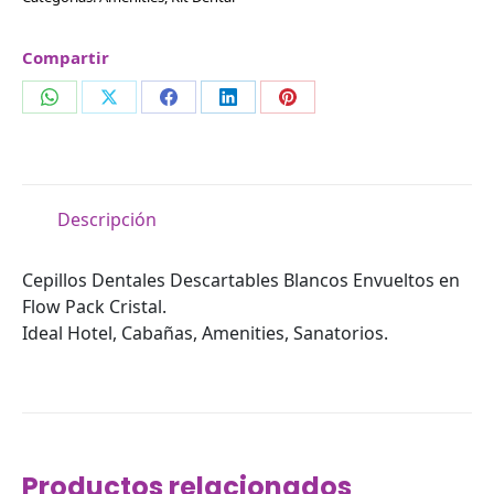
Compartir
Compartir
Compartir
Compartir
Compartir
Compartir
en
en
en
en
en
WhatsApp
X
Facebook
LinkedIn
Pinterest
Descripción
Cepillos Dentales Descartables Blancos Envueltos en
Flow Pack Cristal.
Ideal Hotel, Cabañas, Amenities, Sanatorios.
Productos relacionados