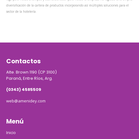
diversificación de la cartera de productos incorporando así múltiples soluciones para el
sector de la hotelería.
Contactos
Alte. Brown 1190 (CP 3100)
Paraná, Entre Ríos, Arg.
(0343) 4585509
web@amenidey.com
Menú
Inicio