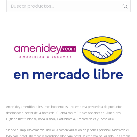
Amenidey amenities e insumos hoteleros es una empresa proveedora de productos
destinados al sector de la hotelería. Cuenta con múltiples opciones en: Amenities,
Higiene Institucional, Ropa Blanca, Gastronomía, Empresariales y Tecnología.
Siendo el impulso comercial inicial la comercialización de jabones personalizados con el
logo para hotel, shampoo y acondicionador para hotel, la empresa ha logrado una amplia