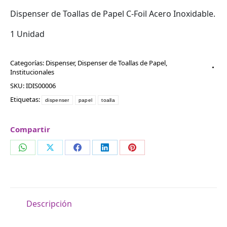
Dispenser de Toallas de Papel C-Foil Acero Inoxidable.
1 Unidad
Categorías:
Dispenser
,
Dispenser de Toallas de Papel
,
Institucionales
SKU:
IDIS00006
Etiquetas:
dispenser
papel
toalla
Compartir
Compartir
Compartir
Compartir
Compartir
Compartir
en
en
en
en
en
WhatsApp
X
Facebook
LinkedIn
Pinterest
Descripción