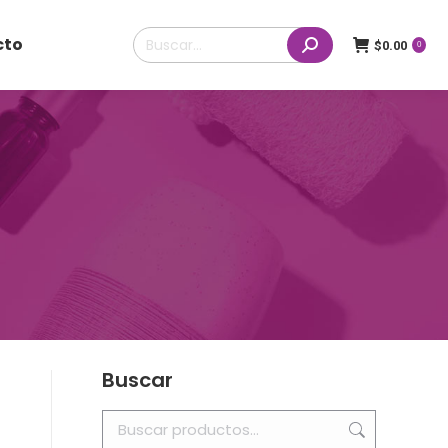
Buscar:
cto
$
0.00
0
Buscar