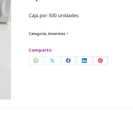
Caja por 500 unidades
Categoría:
Amenities
Compartir
Compartir
Compartir
Compartir
Compartir
Compartir
en
en
en
en
en
WhatsApp
X
Facebook
LinkedIn
Pinterest